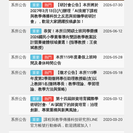
系所公告
【研討會公告】本所將於
2026-07-30
重要
熱門
2027年3月13日(六)辦理「AI浪潮下課程
與教學傳播科技之反思與前瞻學術研討
會」，歡迎大家踴躍投稿參加！
系所公告
恭賀！本所日間碩士班同學榮獲
2026-06-12
重要
2026國民小學素養導向雙語教學教案設
計競賽健體領域優選！(指導教授：王俊
斌教授)
系所公告
本所115年度暑假上班時
2026-05-28
重要
熱門
間及暑休時間公告
系所公告
【徵才公告】本所115學
2026-05-18
重要
熱門
年度第2學期徵聘專任助理教授級(含)以
上教師1名(徵聘專長：教學理論、學習理
論、教學方法與策略)
系所公告
第十四屆師資培育國際學
2026-03-12
重要
熱門
術研討會-「AI 賦能下的師資培育：治理
創新、專業重構與新興風險」
系所公告
課程與教學傳播科技研究所LINE
2020-03-20
重要
官方帳號行動條碼，歡迎踴躍加入！