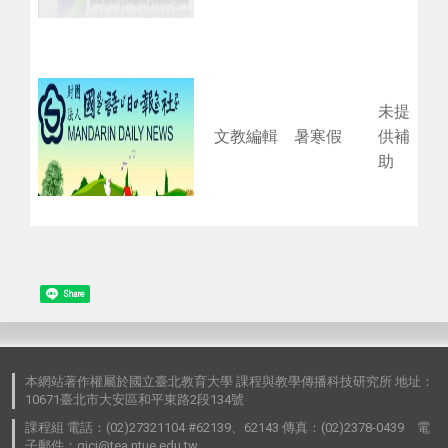
未提
文教編輯
暑寒假
供補
助
Share
本網站著作權屬於國立臺北教育大學 課程與教學傳播科技研究所 地址：
10671臺北市大安區和平東路2段134號
課程組 電話：(02)27321104 #62139、62143 傳真：(02)2378-0439 電
子郵件：gici@tea.ntue.edu.tw