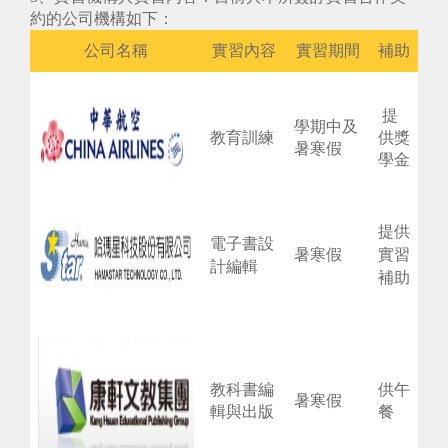
約的公司機構如下：
公司名稱
實習內容
實習期間
補助
提
學期中及
教育訓練
供獎
暑寒假
學金
提供
電子書設
暑寒假
實習
計編輯
補助
教科書編
供午
暑寒假
輯與出版
餐