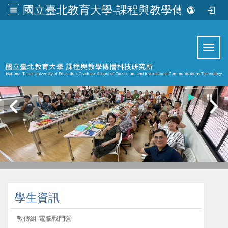
國立臺北教育大學-課程與教學傳播科技研究所
:::
Toggl
:::
學生資訊
教傳組-電腦戰鬥營