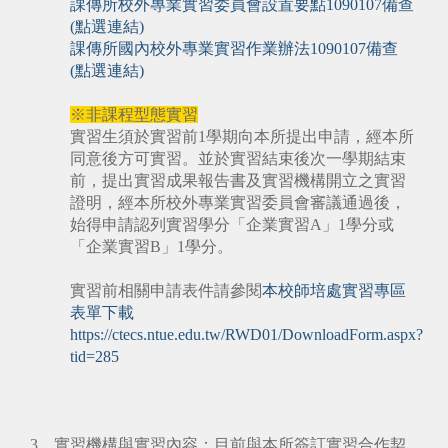
課傳所校外專業實習委員會設置要點1090107備查
(點選連結)
課傳所國內校外專業實習作業辦法1090107備查
(點選連結)
※非課程型態實習
實習生須於實習前1學期向本所提出申請，經本所
同意後方可實習。並於實習結束後次一學期結束
前，提出實習成果報告書及實習機構開立之實習
證明，經本所校外專業實習委員會審議通過後，
始得申請認列實習學分「企業實習A」1學分或
「企業實習B」1學分。
實習前相關申請表件請參閱
本校師培處實習專區
表單下載
https://ctecs.ntue.edu.tw/RWD01/DownloadForm.aspx?
tid=285
3、實習機構與實習內容：目前與本所簽訂實習合作契