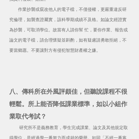
作業抄襲或竄改他人的電子檔，不僅侵權，更嚴重違反研
究倫理，如襲查證屬實，該科學期成績不及格。如論文經證實
為抄襲，可取消學位。故當有人請你幫 忙，要你作業、報告或
論文的電子檔，請合理懷疑並斟酌，如有疑慮請勇敢拒絕，不
要當鄉愿。不要讓對方有侵犯智慧財產權之嫌。
八、傳科所在外風評頗佳，但聽說課程不很
輕鬆。所上能否降低課業標準，如以小組作
業取代考試？
研究所不是義務教育，學生完成課業、論文及其他規定取
得學位，是經過學一番努力而成就的榮譽。如同「不經一番寒