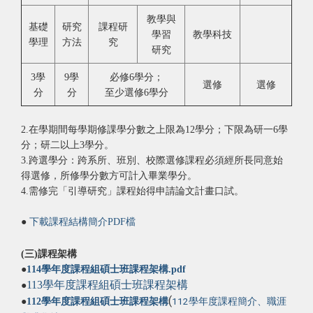
教學與
基礎
研究
課程研
學習
教學科技
學理
方法
究
研究
3學
9學
必修6學分；
選修
選修
分
分
至少選修6學分
2.在學期間每學期修課學分數之上限為12學分；下限為研一6學
分；研二以上3學分。
3.跨選學分：跨系所、班別、校際選修課程必須經所長同意始
得選修，所修學分數方可計入畢業學分。
4.需修完「引導研究」課程始得申請論文計畫口試。
●
下載課程結構簡介PDF檔
(三)課程架構
●
114學年度課程組碩士班課程架構.pdf
113學年度課程組碩士班課程架構
●
(
112學年度課程簡介、職涯
●
112學年度課程組碩士班課程架構