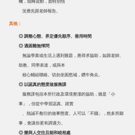
機，或轉震動，如特別情
況應先跟老師報告。
其他：
◎ 調整心態、界定優先順序、善用時間
◎ 遇困難無憚問
無論學業或生活上遇到難題，應尋求協助，如跟老師、
助教、同學表達，或與本
校心輔組聯絡。切勿坐困愁城，鑽牛角尖。
◎ 以認真的態度做服務課
服務課包括本所行政及環境整潔的協助，雖是「小
事」，但從中學習認真、踏實
、熱誠不敷衍的做事態度。人可以「不賤」，然多所鄙
事，會讓你更有調適力。
◎ 樂與人交往且能和睦相處