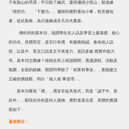
子有跑山的早課；平日除了練武，還得灑掃少室山，順道練
「掃把功」、「下盤功」。灑掃與應對看似小事，然見微知
著，從此紮根，為日後練成非凡功夫奠基。
傳科所的基本功，強調學生在人品及學習上最基礎、核心
的功夫。具體而言，是言行有禮、有服務熱誠、會為他人設
想，以及中、英文口語及文字表達力、資訊多媒 體實作能力
等。基本功怎麼練？係指在所上研讀期間，透過課程、活動及
氛圍，全面的鍛鍊。期望同學除了「術業有專攻」，更能建立
正確的價值觀，明白「做人做 事道理」。
基本功重視「禮」，禮並非徒具形式，而是「誠于中、形
於外」，顯現在外的是待人接物、應對進退合度。具體的實踐
面如下：
基本部分：