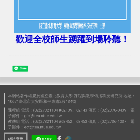
歡迎全校師生踴躍到場聆聽！
Share
本網站著作權屬於國立臺北教育大學 課程與教學傳播科技研究所 地址：
10671臺北市大安區和平東路2段134號
課程組 電話：(02)27321104 #62139、62143 傳真：(02)2378-0439 電
子郵件：gici@tea.ntue.edu.tw
教傳組 電話：(02)27321104 #63452、63453 傳真：(02)2736-1037 電
子郵件：ect@tea.ntue.edu.tw
網站導覽