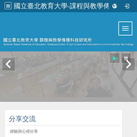
國立臺北教育大學-課程與教學傳播科技研究所
:::
Toggl
:::
分享交流
經驗與心得分享