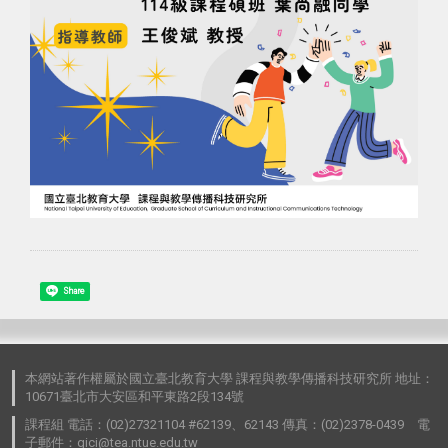
Share
本網站著作權屬於國立臺北教育大學 課程與教學傳播科技研究所 地址：
10671臺北市大安區和平東路2段134號
課程組 電話：(02)27321104 #62139、62143 傳真：(02)2378-0439 電
子郵件：gici@tea.ntue.edu.tw