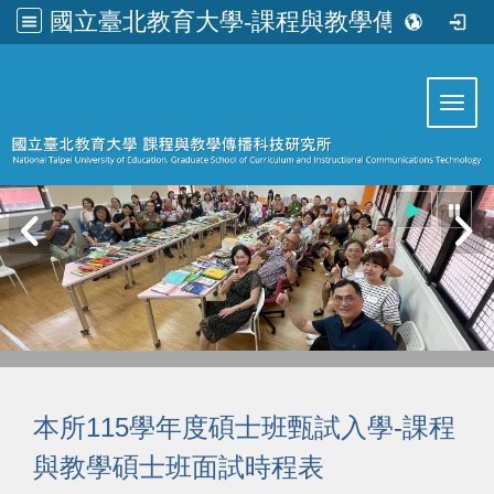
國立臺北教育大學-課程與教學傳播科技研究所
:::
Toggl
115
-
本所
學年度碩士班甄試入學
課程
與教學碩士班面試時程表