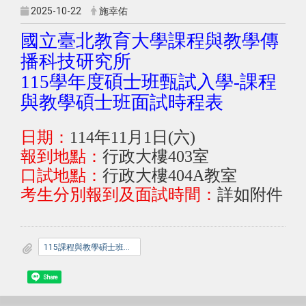
2025-10-22
施幸佑
國立臺北教育大學課程與教學傳
播科技研究所
115
學年度碩士班甄試入學
-
課程
與教學碩士班面試時程表
日期：
114
年
11
月
1
日
(
六
)
報到地點：
行政大樓
403
室
口試地點：
行政大樓
404A
教室
考生分別報到及面試時間：
詳如附件
115課程與教學碩士班面試時程表
Share