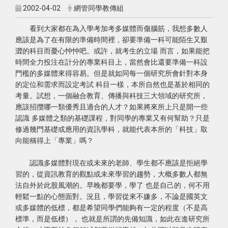
2002-04-02
網管同學教傳組
看到大家都在為入學考加考多媒體而傷腦筋，我想多數人
應該是為了在有限的準備時間裡，卻要準備一科可能陌生又艱
澀的科目而憂心忡忡吧。或許，就考生的立場 而言，如果能把
時間全力投注在計分的專業科目上，當然會比還要準備一科設
門檻的多媒體來得容易。但是就如同每一個研究所會針對本身
的定位和需求而設定考試 科目一樣，本所自然也是基於相同的
考量。試想，一個融合教育、傳播與科技三大領域的研究所，
應該招攬哪一類優秀且適合的人才？如果將來所上只是開一些
認識 多媒體之類的基礎課程，對同學的專業又有何幫助？只是
修過幾門基礎或應用的資訊學科，就能代表本所的「科技」取
向能稱得上「專業」嗎？
認識多媒體對現在或未來的老師、學生都不應該是拒絕學
習的，從資訊教育的觀點或未來學習的趨勢，大概多數人都無
法自外於此股風潮的。早晚都要學，學了 也是自己的，何不用
輕鬆一點的心態面對。況且，學習從來不嫌多，不論是國英文
或多媒體的低標，都是希望同學們能夠有一定的程度（不是高
標準，而是低標）， 也就是所謂的先備知識，如此在進研究所