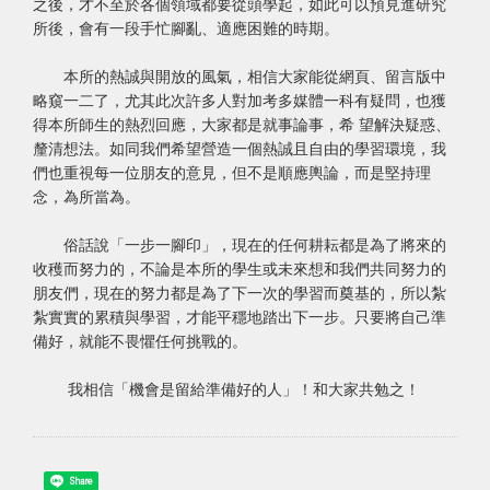
之後，才不至於各個領域都要從頭學起，如此可以預見進研究
所後，會有一段手忙腳亂、適應困難的時期。
本所的熱誠與開放的風氣，相信大家能從網頁、留言版中
略窺一二了，尤其此次許多人對加考多媒體一科有疑問，也獲
得本所師生的熱烈回應，大家都是就事論事，希 望解決疑惑、
釐清想法。如同我們希望營造一個熱誠且自由的學習環境，我
們也重視每一位朋友的意見，但不是順應輿論，而是堅持理
念，為所當為。
俗話說「一步一腳印」，現在的任何耕耘都是為了將來的
收穫而努力的，不論是本所的學生或未來想和我們共同努力的
朋友們，現在的努力都是為了下一次的學習而奠基的，所以紮
紮實實的累積與學習，才能平穩地踏出下一步。只要將自己準
備好，就能不畏懼任何挑戰的。
我相信「機會是留給準備好的人」！和大家共勉之！
Share