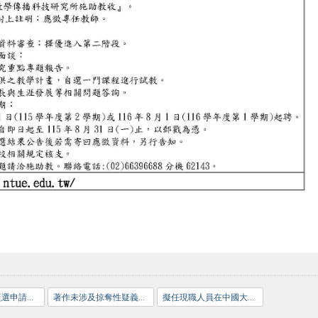
115新聘教師甄選申請資料表
著作未涉及掠奪性疑義期刊之聲明切結書
擬任現職人員在中國大陸設有戶籍、領用中國大陸護照、身分證、定居證或居住證情形具結書