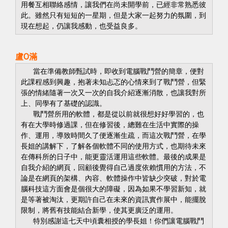
用餐互相聯絡感情，讓我們在尚未開學前，已經非常熟悉彼
此。雖然只有短短的一星期，但是大家一起努力的氛圍，到
現在想起，仍讓我感動，也受益良多。
盧O滿
當在準備教師甄試時，即收到電腦戰鬥營的簡章，便對
此課程感到興趣，抱著未知忐忑的心情來到了戰鬥營，但緊
張的情緒隨著一次又一次的自我介紹逐漸消散，也讓我對所
上、同學有了基礎的認識。
戰鬥營所用的軟體，都是從以前就很想好好學習的，也
有在大學時修過課，但在修習後，總難在生活中實際的操
作、運用，導致時間久了便逐漸生疏，而這次戰鬥營，在學
長姐的講解下，了解各個軟體不同的使用方式，也期待未來
在傳科所的日子中，能更靈活運用這些軟體。最後的成果是
自我介紹的網頁，回顧後覺得自己過度依賴慣用的方法，不
論是在網頁的架構、內容、軟體操作中皆缺少突破，對於電
腦科技這方面會是個很大的障礙，因為如果不學習新知，就
是等著被淘汰，更期許自己在未來的資訊實作展中，能擺脫
限制，將舊有技能結合新學，使其更廣泛的運用。
特別感謝這七天中頃囊相授的學長姐！你們讓電腦戰鬥