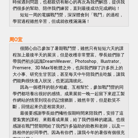
時候遇到問題，也都親切有耐心的再次為我們解惑，提供我
們很多的幫助、陪伴我們練習，直到最後成功完成網站！
短短一周的電腦戰鬥營，深深體會到「戰鬥」的過程，
學習過程雖然辛苦，但成就收穫滿滿滿！
周
O
宜
很開心自己參加了暑期戰鬥營，雖然只有短短六天的課
程加上最後半天的展演，但是收穫非常豐富。學長姐們除了
帶我們初步認識DreamWeaver、Photoshop、Illustrator、
Premiere、3D Max等軟體之外，也與我們聊了許多所上的
大小事、研究生甘苦談，甚至每天中午陪我們去吃飯，讓我
們能夠很快進入狀況，也更認識彼此。
因為一個禮拜的朝夕相處、互相幫忙，參加戰鬥營的同
學們都培養出很好的感情。成果展前一晚一起留下來趕工製
作網站的情景到現在仍記憶猶新，雖然辛苦，但是歡笑不
斷，回憶起來仍是相當美好。
最後要感謝學長姐們犧牲假期時間來陪我們，安排了這
麼紮實的課程、來觀看成果展，給了我們很棒的建議。也很
感謝在戰鬥營期間給了我們許多協助的助教和老師，以及一
路相伴的好同學們。因為有你們，讓我今年的暑假有個很充