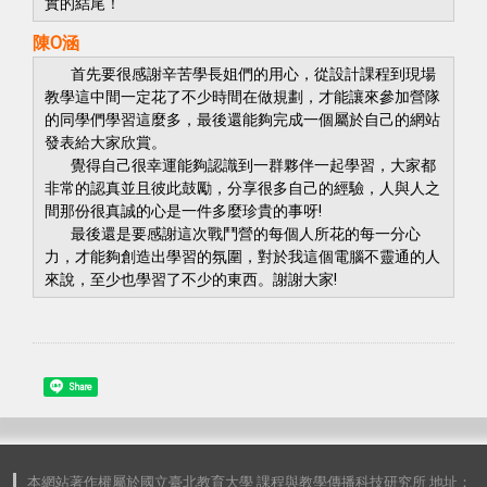
實的結尾！
陳
O
涵
首先要很感謝辛苦學長姐們的用心，從設計課程到現場
教學這中間一定花了不少時間在做規劃，才能讓來參加營隊
的同學們學習這麼多，最後還能夠完成一個屬於自己的網站
發表給大家欣賞。
覺得自己很幸運能夠認識到一群夥伴一起學習，大家都
非常的認真並且彼此鼓勵，分享很多自己的經驗，人與人之
間那份很真誠的心是一件多麼珍貴的事呀!
最後還是要感謝這次戰鬥營的每個人所花的每一分心
力，才能夠創造出學習的氛圍，對於我這個電腦不靈通的人
來說，至少也學習了不少的東西。謝謝大家!
Share
本網站著作權屬於國立臺北教育大學 課程與教學傳播科技研究所 地址：