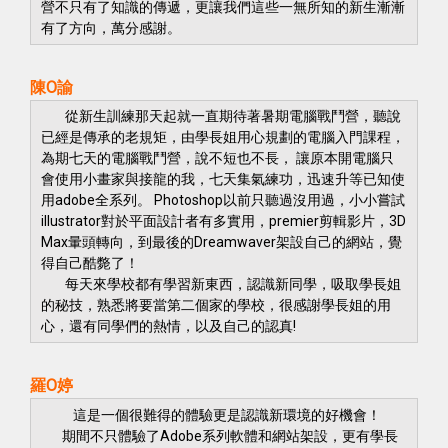
營不只有了知識的傳遞，更讓我們這些一無所知的新生漸漸
有了方向，萬分感謝。
陳O諭
從新生訓練那天起就一直期待著暑期電腦戰鬥營，聽說
已經是傳承的老規矩，由學長姐用心規劃的電腦入門課程，
為期七天的電腦戰鬥營，說不短也不長， 讓原本開電腦只
會使用小畫家與接龍的我，七天集氣練功，迅速升等已知使
用adobe全系列。 Photoshop以前只聽過沒用過，小小嘗試
illustrator對於平面設計者有多實用，premier剪輯影片，3D
Max暈頭轉向，到最後的Dreamwaver架設自己的網站，覺
得自己酷斃了！
每天來學校都有學習新東西，認識新同學，吸取學長姐
的秘技，熟悉將要當第二個家的學校，很感謝學長姐的用
心，還有同學們的熱情，以及自己的認真!
羅O婷
這是一個很難得的體驗更是認識新環境的好機會！
期間不只體驗了Adobe系列軟體和網站架設，更有學長