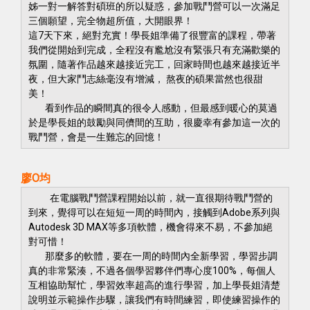
姊一對一解答對碩班的所以疑惑，參加戰鬥營可以一次滿足
三個願望，完全物超所值，大開眼界！
這7天下來，絕對充實！學長姐準備了很豐富的課程，帶著
我們從開始到完成，全程沒有尷尬沒有緊張只有充滿歡樂的
氛圍，隨著作品越來越接近完工，回家時間也越來越接近半
夜，但大家鬥志絲毫沒有增減， 熬夜的碩果當然也很甜
美！
看到作品的瞬間真的很令人感動，但最感到暖心的莫過
於是學長姐的鼓勵與同儕間的互助，很慶幸有參加這一次的
戰鬥營，會是一生難忘的回憶！
廖O均
在電腦戰鬥營課程開始以前，就一直很期待戰鬥營的
到來，覺得可以在短短一周的時間內，接觸到Adobe系列與
Autodesk 3D MAX等多項軟體，機會得來不易，不參加絕
對可惜！
那麼多的軟體，要在一周的時間內全新學習，學習步調
真的非常緊湊，不過各個學習夥伴們專心度100%，每個人
互相協助幫忙，學習效率超高的進行學習，加上學長姐清楚
說明並示範操作步驟，讓我們有時間練習，即使練習操作的