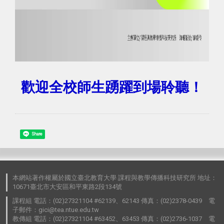
歡迎全校師生踴躍到場聆聽！
Share
本網站著作權屬於國立臺北教育大學 課程與教學傳播科技研究所 地址：
10671臺北市大安區和平東路2段134號
課程組 電話：(02)27321104 #62139、62143 傳真：(02)2378-0439 電
子郵件：gici@tea.ntue.edu.tw
教傳組 電話：(02)27321104 #63452、63453 傳真：(02)2736-1037 電