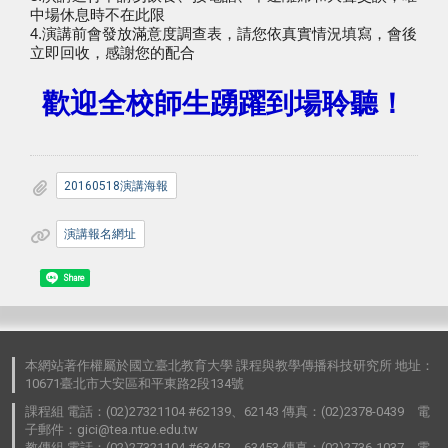
中場休息時不在此限
4.演講前會發放滿意度調查表，請您依真實情況填寫，會後
立即回收，感謝您的配合
歡迎全校師生踴躍到場聆聽！
20160518演講海報
演講報名網址
Share
本網站著作權屬於國立臺北教育大學 課程與教學傳播科技研究所 地址：
10671臺北市大安區和平東路2段134號
課程組 電話：(02)27321104 #62139、62143 傳真：(02)2378-0439 電
子郵件：gici@tea.ntue.edu.tw
教傳組 電話：(02)27321104 #63452、63453 傳真：(02)2736-1037 電