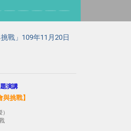
戰」109年11月20日
專題演講
會與挑戰
】
授）
戰