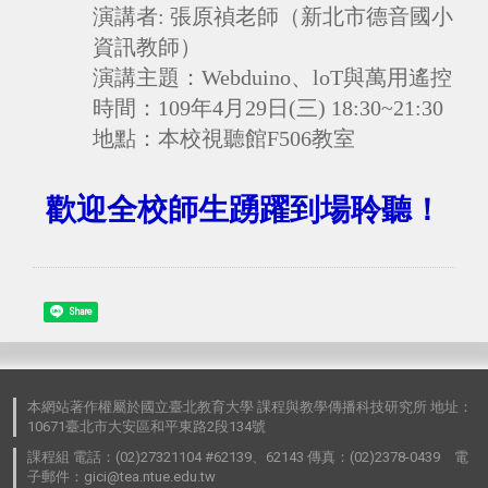
演講者: 張原禎老師
（新北市德音國小
資訊教師）
演講
主題：
Webduino、loT與萬用遙控
時間：
109年4月29日(三) 18:30~21:30
地點：
本校視聽館F506教室
歡迎全校師生踴躍到場聆聽！
Share
本網站著作權屬於國立臺北教育大學 課程與教學傳播科技研究所 地址：
10671臺北市大安區和平東路2段134號
課程組 電話：(02)27321104 #62139、62143 傳真：(02)2378-0439 電
子郵件：gici@tea.ntue.edu.tw